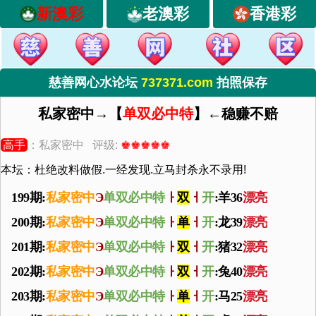
新澳彩
老澳彩
香港彩
慈善网心水论坛
737371.com
拍照保存
私家密中→【
单双必中特
】←稳赚不赔
高手
：私家密中 评级:
♚♚♚♚♚
本坛：杜绝改料做假.一经发现.立马封杀永不录用!
199期:
私家密中
Э
单双必中特
ㅏ
双
ㅓ
开
:羊36
漂亮
200期:
私家密中
Э
单双必中特
ㅏ
单
ㅓ
开
:龙39
漂亮
201期:
私家密中
Э
单双必中特
ㅏ
双
ㅓ
开
:猪32
漂亮
202期:
私家密中
Э
单双必中特
ㅏ
双
ㅓ
开
:兔40
漂亮
203期:
私家密中
Э
单双必中特
ㅏ
单
ㅓ
开
:马25
漂亮