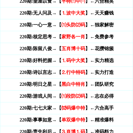
220期:望屋以食→【
平特㈡中㈠
】←六合精英
220期:无人问及→【
⒈波中大奖
】←天天赚钱
220期:一心一意→【
⑴头防⑵码
】←独家解密
220期:核定思考→【
家野各一肖
】←免费参考
220期:陈留八俊→【
五肖博十码
】←花攒锦簇
220期:好料把握→【
⒈码中大奖
】←实力精选
220期:诗以言志→【
⒉行中特码
】←实力打造
220期:明日之星→【
黑白中特肖
】←团队研究
220期:游戏人间→【
⑴段防⑵码
】←志在必得
220期:七七大家→【
⑿码爆中特
】←六合高手
220期:事事如意→【
单双爆中特
】←精准爆料
220期:责先利后→【
⒊肖博⒈码
】←准码料力