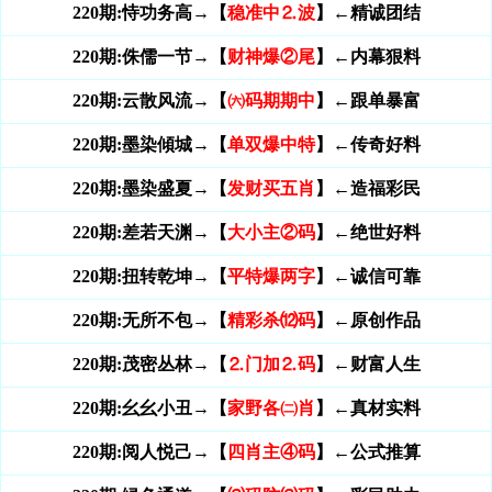
220期:恃功务高→【
稳准中⒉波
】←精诚团结
220期:侏儒一节→【
财神爆②尾
】←内幕狠料
220期:云散风流→【
㈥码期期中
】←跟单暴富
220期:墨染傾城→【
单双爆中特
】←传奇好料
220期:墨染盛夏→【
发财买五肖
】←造福彩民
220期:差若天渊→【
大小主②码
】←绝世好料
220期:扭转乾坤→【
平特爆两字
】←诚信可靠
220期:无所不包→【
精彩杀⑿码
】←原创作品
220期:茂密丛林→【
⒉门加⒉码
】←财富人生
220期:幺幺小丑→【
家野各㈡肖
】←真材实料
220期:阅人悦己→【
四肖主④码
】←公式推算